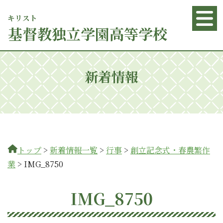
キリスト
基督
教独立学園高等学校
新着情報
トップ
>
新着情報一覧
>
行事
>
創立記念式・春農繁作
業
>
IMG_8750
IMG_8750