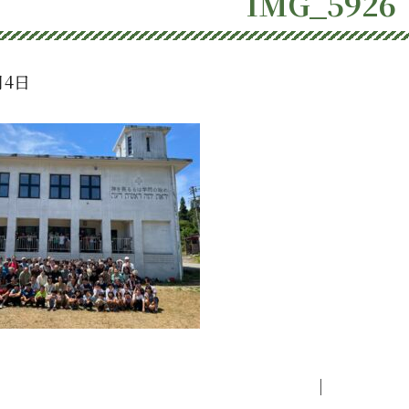
IMG_5926
月4日
｜