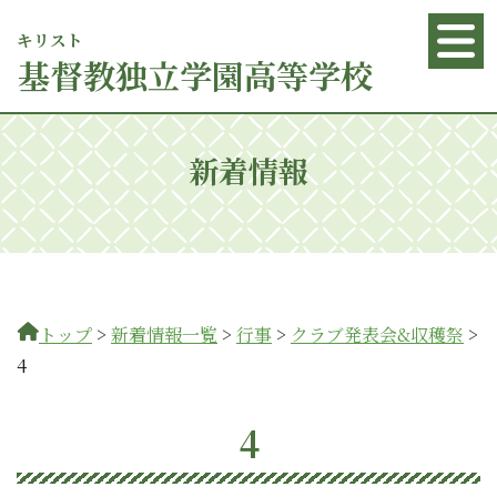
キリスト
基督
教独立学園高等学校
新着情報
トップ
>
新着情報一覧
>
行事
>
クラブ発表会&収穫祭
>
4
4