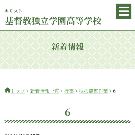
キリスト
基督
教独立学園高等学校
新着情報
トップ
>
新着情報一覧
>
行事
>
秋の農繁作業
>
6
6