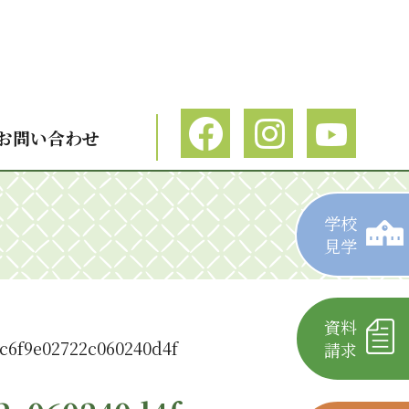
お問い合わせ
学校
見学
資料
c6f9e02722c060240d4f
請求