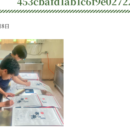
453cbafd1ab1c6f9e0272
月8日