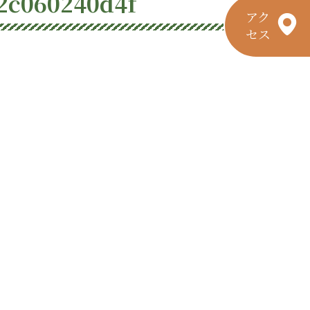
2c060240d4f
アク
セス