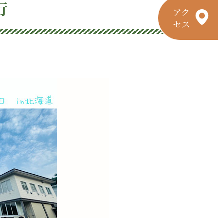
行
アク
セス