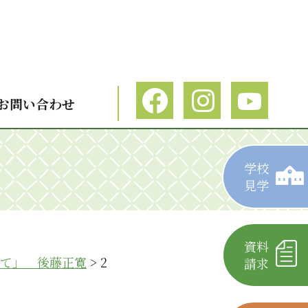
お問い合わせ
学校
見学
資料
て」 後藤正寛
>
2
請求