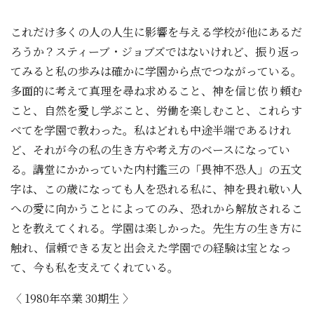
これだけ多くの人の人生に影響を与える学校が他にあるだ
ろうか？スティーブ・ジョブズではないけれど、振り返っ
てみると私の歩みは確かに学園から点でつながっている。
多面的に考えて真理を尋ね求めること、神を信じ依り頼む
こと、自然を愛し学ぶこと、労働を楽しむこと、これらす
べてを学園で教わった。私はどれも中途半端であるけれ
ど、それが今の私の生き方や考え方のベースになってい
る。講堂にかかっていた内村鑑三の「畏神不恐人」の五文
字は、この歳になっても人を恐れる私に、神を畏れ敬い人
への愛に向かうことによってのみ、恐れから解放されるこ
とを教えてくれる。学園は楽しかった。先生方の生き方に
触れ、信頼できる友と出会えた学園での経験は宝となっ
て、今も私を支えてくれている。
〈 1980年卒業 30期生 〉